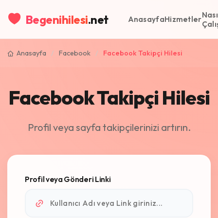
Nası
Begenihilesi
.net
Anasayfa
Hizmetler
Çalı
Anasayfa
/
Facebook
/
Facebook Takipçi Hilesi
Facebook Takipçi Hilesi
Profil veya sayfa takipçilerinizi artırın.
Profil veya Gönderi Linki