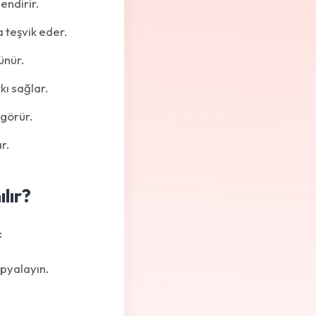
endirir.
 teşvik eder.
ünür.
ı sağlar.
görür.
r.
lır?
:
opyalayın.