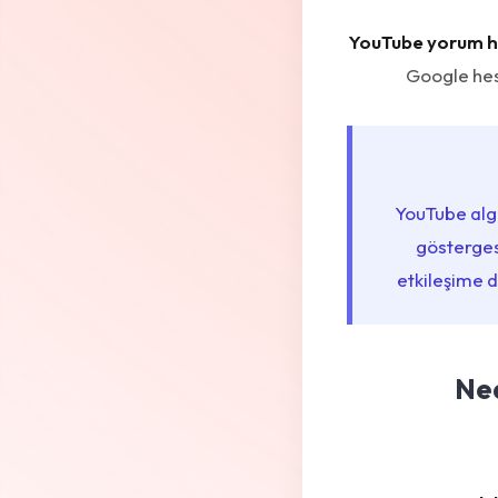
YouTube yorum hil
Google hes
YouTube algo
gösterges
etkileşime d
Ned