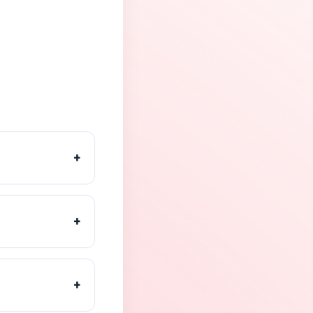
+
+
+