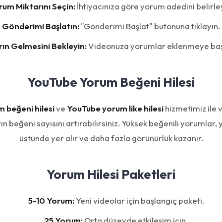
rum Miktarını Seçin:
İhtiyacınıza göre yorum adedini belirle
Gönderimi Başlatın:
"Gönderimi Başlat" butonuna tıklayın.
ın Gelmesini Bekleyin:
Videonuza yorumlar eklenmeye baş
YouTube Yorum Beğeni Hilesi
 beğeni hilesi
ve
YouTube yorum like hilesi
hizmetimiz ile 
 beğeni sayısını artırabilirsiniz. Yüksek beğenili yorumla
üstünde yer alır ve daha fazla görünürlük kazanır.
Yorum Hilesi Paketleri
5-10 Yorum:
Yeni videolar için başlangıç paketi.
25 Yorum:
Orta düzeyde etkileşim için.