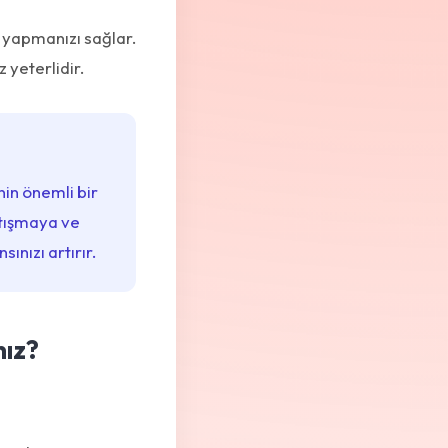
m yapmanızı sağlar.
yeterlidir.
nin önemli bir
rtışmaya ve
ınızı artırır.
nız?