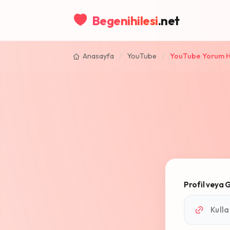
Begenihilesi
.net
Anasayfa
/
YouTube
/
YouTube Yorum H
Profil veya 