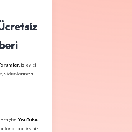
Ücretsiz
beri
Yorumlar
, izleyici
, videolarınıza
araçtır.
YouTube
landırabilirsiniz.