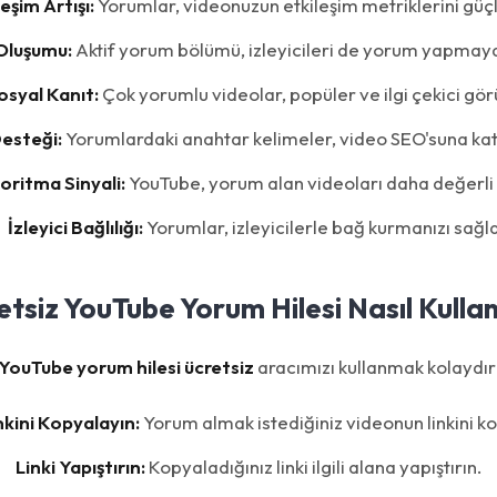
leşim Artışı:
Yorumlar, videonuzun etkileşim metriklerini güçl
Oluşumu:
Aktif yorum bölümü, izleyicileri de yorum yapmaya
osyal Kanıt:
Çok yorumlu videolar, popüler ve ilgi çekici gör
esteği:
Yorumlardaki anahtar kelimeler, video SEO'suna katk
oritma Sinyali:
YouTube, yorum alan videoları daha değerli 
İzleyici Bağlılığı:
Yorumlar, izleyicilerle bağ kurmanızı sağla
etsiz YouTube Yorum Hilesi Nasıl Kullanı
YouTube yorum hilesi ücretsiz
aracımızı kullanmak kolaydır
nkini Kopyalayın:
Yorum almak istediğiniz videonun linkini k
Linki Yapıştırın:
Kopyaladığınız linki ilgili alana yapıştırın.