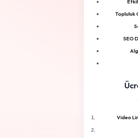
Etki
Topluluk 
S
SEO D
Alg
Ücr
Video Li