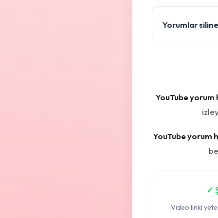
Yorumlar siline
YouTube yorum h
izle
YouTube yorum hi
be
✓ Ş
Video linki yete