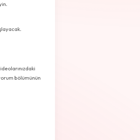
yin.
layacak.
videolarınızdaki
r, yorum bölümünün