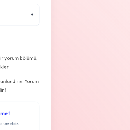
+
f bir yorum bölümü,
kler.
canlandırın. Yorum
in!
izmet
e ücretsiz.