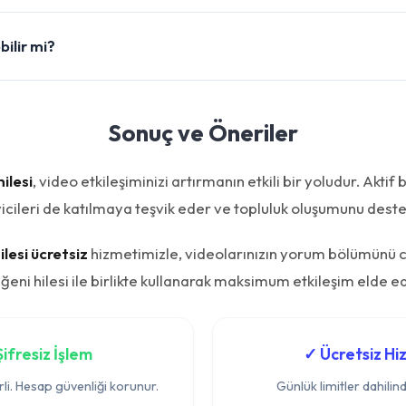
bilir mi?
Sonuç ve Öneriler
ilesi
, video etkileşiminizi artırmanın etkili bir yoludur. Akti
yicileri de katılmaya teşvik eder ve topluluk oluşumunu deste
lesi ücretsiz
hizmetimizle, videolarınızın yorum bölümünü 
ğeni hilesi ile birlikte kullanarak maksimum etkileşim elde ed
ifresiz İşlem
✓ Ücretsiz H
rli. Hesap güvenliği korunur.
Günlük limitler dahilind