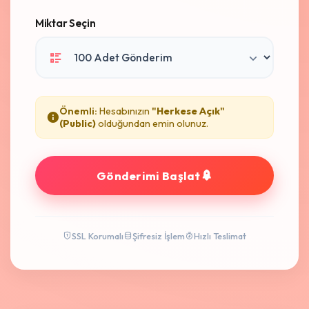
Miktar Seçin
Önemli:
Hesabınızın
"Herkese Açık"
(Public)
olduğundan emin olunuz.
Gönderimi Başlat
SSL Korumalı
Şifresiz İşlem
Hızlı Teslimat