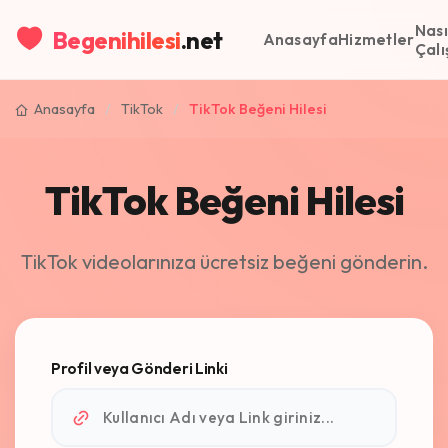
Nası
Begenihilesi
.net
Anasayfa
Hizmetler
Çalı
Anasayfa
/
TikTok
/
TikTok Beğeni Hilesi
TikTok Beğeni Hilesi
TikTok videolarınıza ücretsiz beğeni gönderin.
Profil veya Gönderi Linki