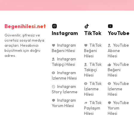
Begenihilesi.net
Instagram
TikTok
YouTube
Güvenilir, şifresiz ve
ücretsiz sosyal medya
Instagram
TikTok
YouTube
araçları. Hesabınızı
büyütmek için doğru
Beğeni Hilesi
Beğeni
Abone
adres.
Hilesi
Hilesi
Instagram
Takipçi Hilesi
TikTok
YouTube
Takipçi
Beğeni
Instagram
Hilesi
Hilesi
İzlenme Hilesi
TikTok
YouTube
Instagram
İzlenme
İzlenme
Story İzlenme
Hilesi
Hilesi
Instagram
TikTok
YouTube
Yorum Hilesi
Paylaşım
Yorum
Hilesi
Hilesi